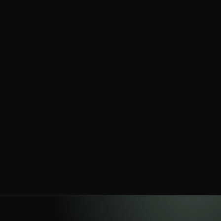
Без платы за подключение
Без ежемесячных минимумов
За вывод только комиссия сети