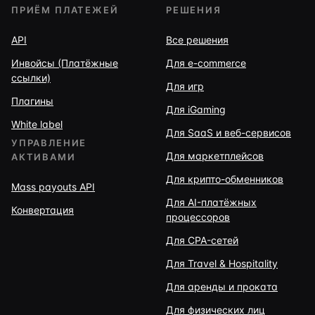
ПРИЁМ ПЛАТЕЖЕЙ
РЕШЕНИЯ
API
Все решения
Инвойсы (Платёжные
Для e-commerce
ссылки)
Для игр
Плагины
Для iGaming
White label
Для SaaS и веб-сервисов
УПРАВЛЕНИЕ
Для маркетплейсов
АКТИВАМИ
Для крипто-обменников
Mass payouts API
Для AI-платёжных
Конвертация
процессоров
Для CPA-сетей
Для Travel & Hospitality
Для аренды и проката
Для физических лиц