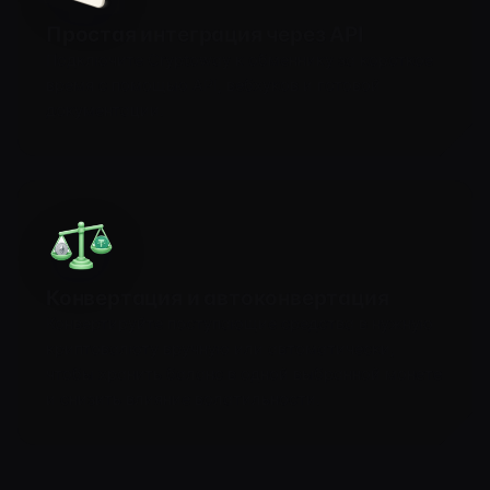
Простая интеграция через API
Подключите Cryptoway к обменнику за короткое
время с помощью API, вебхуков и готовой
документации.
Конвертация и автоконвертация
Конвертируйте поступающие средства в нужную
криптовалюту вручную или автоматически,
чтобы хранить баланс в одной выбранной монете
и снизить влияние волатильности.