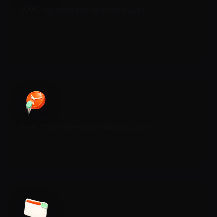
AML-проверка транзакций
Автоматически проверяйте входящие переводы и
выявляйте операции с повышенным уровнем
риска.
Быстрое зачисление средств
Средства поступают сразу после подтверждения
сети, что ускоряет обработку заявок клиентов.