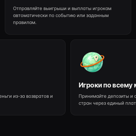
Отправляйте выигрыши и выплаты игрокам
автоматически по событию или заданным
правилам.
Игроки по всему
ньги из-за возвратов и
Принимайте депозиты и 
стран через единый пла