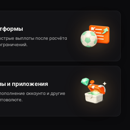
атформы
ыстрые выплаты после расчёта
ограничений.
ы и приложения
пополнение аккаунта и другие
птовалюте.