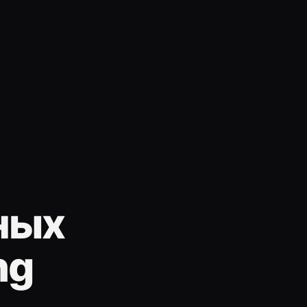
ных
ng