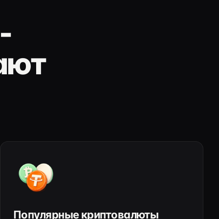
-
ают
Популярные криптовалюты