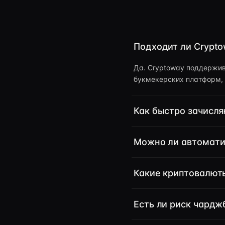
Подходит ли Crypto
Да. Cryptoway поддержив
букмекерских платформ, 
Как быстро зачисл
Можно ли автомати
Какие криптовалют
Есть ли риск чардж