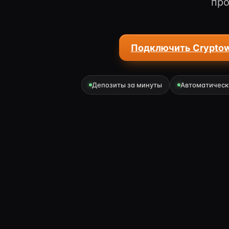
про
Подключить Crypto
Депозиты за минуты
Автоматическ