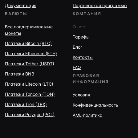
Документация
Партнёрская программа
ВАЛЮТЫ
КОМПАНИЯ
Все поддерживаемые
О нас
монеты
Тарифы
Платежи Bitcoin (BTC)
Блог
Платежи Ethereum (ETH)
Контакты
Платежи Tether (USDT)
FAQ
Платежи BNB
ПРАВОВАЯ
ИНФОРМАЦИЯ
Платежи Litecoin (LTC)
Платежи Toncoin (TON)
Условия
Платежи Tron (TRX)
Конфиденциальность
Платежи Polygon (POL)
AML-политика