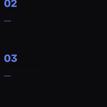
02
Ниже комиссии в Arbitrum
Предложите более дешёвую сеть Arbitrum, чтобы
небольшие платежи оставались выгодными для
покупателей.
03
Стабильный баланс
Автоконвертация ETH в стейблкоин при поступлении
— курс не касается вашей выручки.