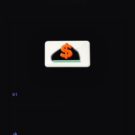
Ethereum
01
SaaS и подписки
Выставляйте регулярные платежи в ETH для
крипто-аудитории.
→