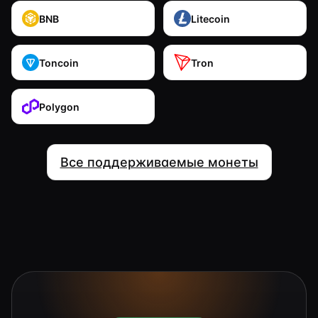
BNB
Litecoin
Toncoin
Tron
Polygon
Все поддерживаемые монеты