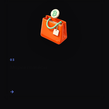
03
Маркетплейсы
Дайте покупателям и продавцам платить в ETH,
а зачисление держите простым.
→