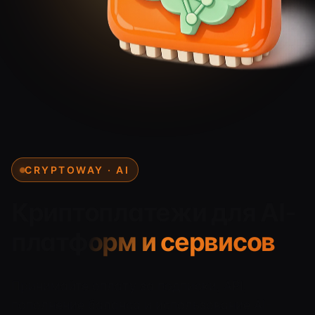
CRYPTOWAY · AI
Криптоплатежи для
AI-
платформ и сервисов
Принимайте оплату за подписки, API,
пополнение баланса и использование AI-