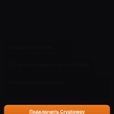
сервисов в криптовалюте. Подключайте
пользователей по всему миру, принимайте
микроплатежи без банковских ограничений и
автоматически отправляйте выплаты
партнёрам и поставщикам.
Микроплатежи
Выгодно даже для небольших сумм
Пользователи со всего мира
Принимайте оплату без банковских ограничений
Массовые выплаты
Автоматически отправляйте средства партнёрам и
авторам
Подключить Cryptoway