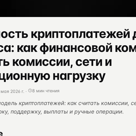
ость криптоплатежей 
са: как финансовой ко
ь комиссии, сети и
ционную нагрузку
8 мин чтения
мая 2026 г.
·
одель криптоплатежей: как считать комиссии, с
рку, поддержку, выплаты и ручные операции.
е