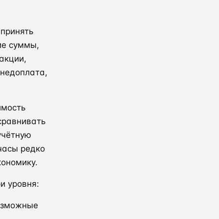
 принять
ие суммы,
акции,
 недоплата,
имость
сравнивать
учётную
 часы редко
кономику.
и уровня:
озможные