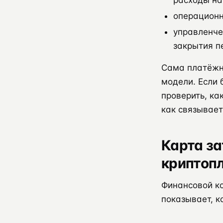
расходы на
операционн
управленче
закрытия п
Сама платёжн
модели. Если 
проверить, ка
как связывает
Карта за
криптоп
Финансовой ко
показывает, к