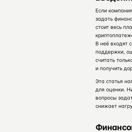
Если компани
задать финанс
стоит весь пл
криптоплатеже
В неё входят 
поддержки, ош
считать толь
и получить до
Эта статья на
для оценки. Н
вопросы задат
снижает нагру
Финансов