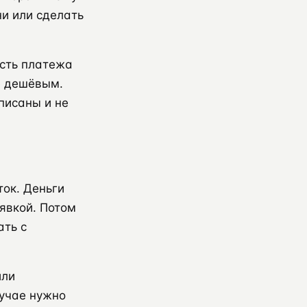
ни или сделать
ость платежа
е дешёвым.
писаны и не
ок. Деньги
аявкой. Потом
ать с
или
лучае нужно