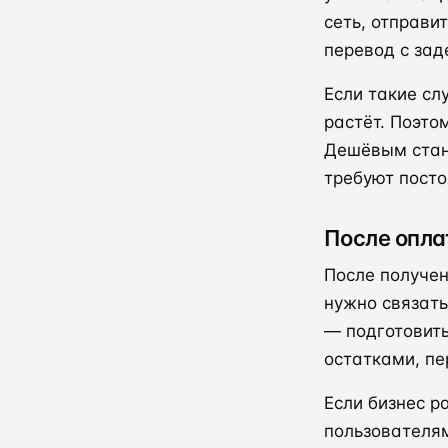
сеть, отправи
перевод с зад
Если такие с
растёт. Поэто
Дешёвым стано
требуют посто
После опла
После получен
нужно связать
— подготовить
остатками, п
Если бизнес р
пользователям