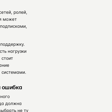
сетей, ролей,
ия может
 подписками,
 поддержку.
сть нагрузки
 стоит
дание
и системами.
я ошибка
жного
да должна
выбрать не ту