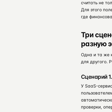
считать не то
Для этого пол
где финансова
Три сцен
разную 
Одна и та же 
для другого. 
Сценарий 1
У SaaS-сервис
пользователем
автоматически
проверки, опе