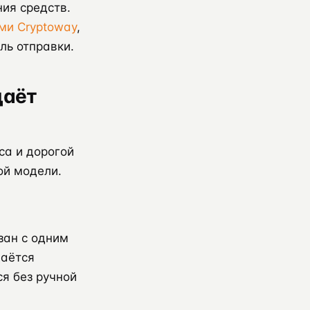
ния средств.
ми Cryptoway
,
ль отправки.
даёт
са и дорогой
ой модели.
зан с одним
даётся
ся без ручной