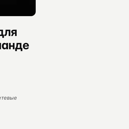
для
манде
етевые