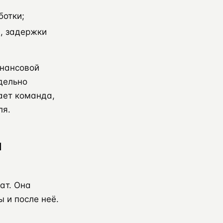
ботки;
е, задержки
инансовой
дельно
чает команда,
ля.
а
ат. Она
 и после неё.