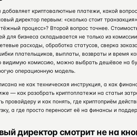
я добавляет криптовалютные платежи, какой вопро
овый директор первым: «сколько стоит транзакция»
атёжный процесс»? Второй вопрос точнее. Стоимост
й для бизнеса складывается не только из комисси
сетевые расходы, обработка статусов, сверка заказ
ибки плательщиков, выплаты, возвраты и время к
ко видимую комиссию, можно выбрать дешёвое на б
рогую операционную модель.
писана не как техническая инструкция, а как фина
иже — как разобрать криптоплатежи на статьи затр
ь провайдеру и как понять, где криптоприём дейст
зку, а где просто переносит её на финансы и подде
ый директор смотрит не на кно