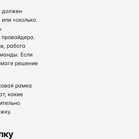
с должен
 или «сколько
ь
и провайдера.
ов, работа
оманды. Если
умаге решение
нсовая рамка
ат, какие
вительно
ржку.
пку