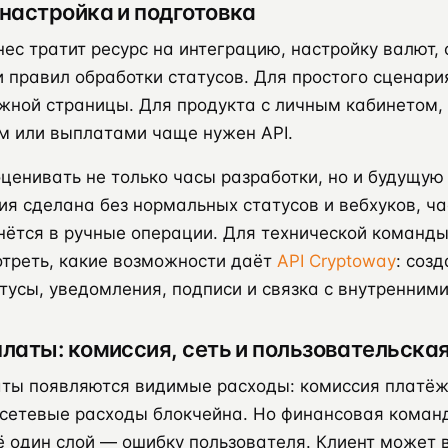
 настройка и подготовка
нес тратит ресурс на интеграцию, настройку валют, 
 правил обработки статусов. Для простого сценар
жной страницы. Для продукта с личным кабинетом,
м или выплатами чаще нужен API.
ценивать не только часы разработки, но и будущую
ия сделана без нормальных статусов и вебхуков, ча
нётся в ручные операции. Для технической команды
отреть, какие возможности даёт
API Cryptoway
: соз
тусы, уведомления, подписи и связка с внутренним
платы: комиссия, сеть и пользовательска
аты появляются видимые расходы: комиссия платё
 сетевые расходы блокчейна. Но финансовая коман
 один слой — ошибку пользователя. Клиент может 