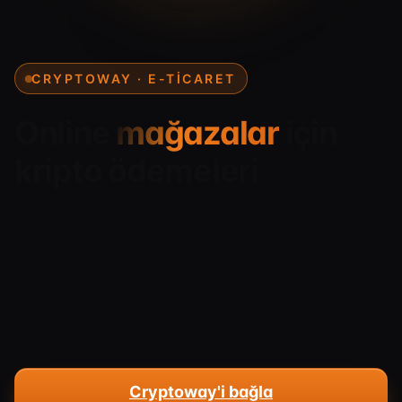
CRYPTOWAY · E-TICARET
Online mağazalar
için
kripto ödemeleri
Shopify, WooCommerce veya kendi sitenize
kripto ödemeyi bağlayın. Müşteriler USDT, BTC,
ETH ve diğer kripto paralarla öder, siz ise
ödemeyi dakikalar içinde alırsınız — ters ibraz ve
banka kısıtlamaları olmadan.
Cryptoway'i bağla