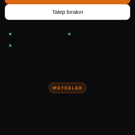
Talep bırakın
Komisyon %0,3'ten başlar
Ters ibraz yok
Dakikalar içinde para
FAYDALAR
Online mağazalar neden kripto
ödemeleri bağlıyor