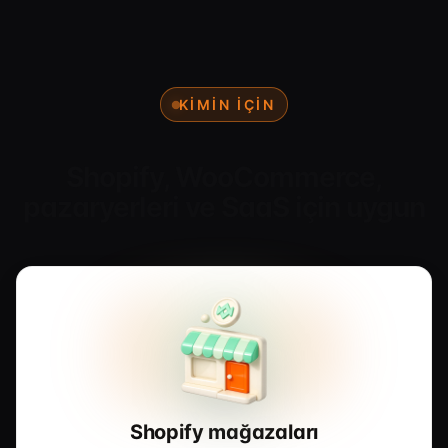
KIMIN IÇIN
Shopify, WooCommerce,
pazaryerleri ve SaaS için uygun
Shopify mağazaları