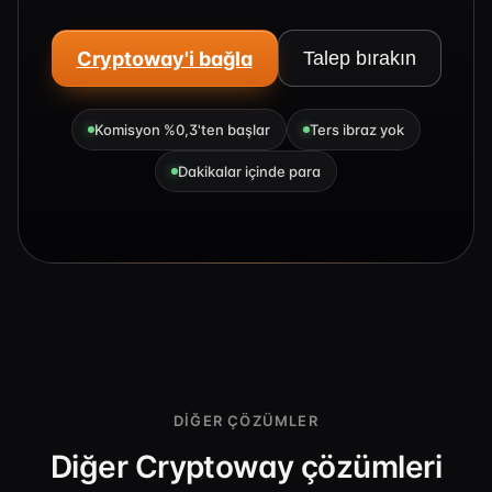
Cryptoway'i bağla
Talep bırakın
Komisyon %0,3'ten başlar
Ters ibraz yok
Dakikalar içinde para
DIĞER ÇÖZÜMLER
Diğer Cryptoway çözümleri