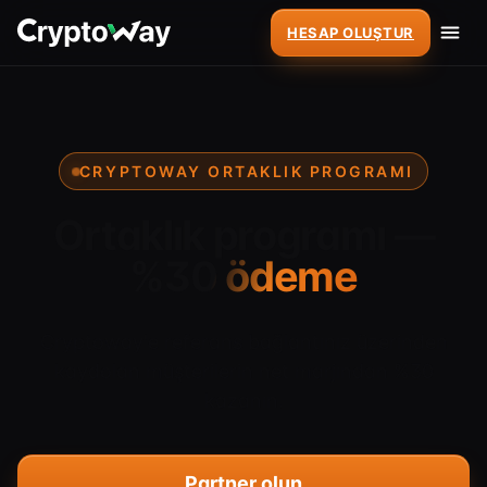
HESAP OLUŞTUR
CRYPTOWAY ORTAKLIK PROGRAMI
Ortaklık programı —
%30 ödeme
Cryptoway'e referans bağlantınız üzerinden
kaydolan müşterilerin net marjından %30
kazanın.
Partner olun