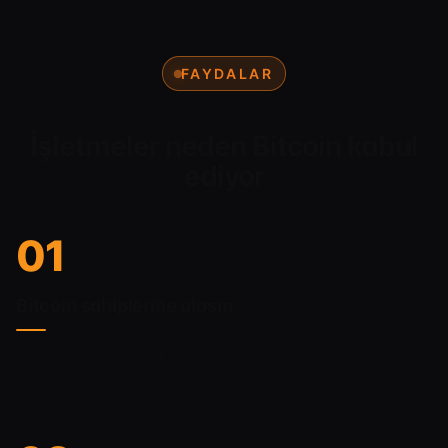
FAYDALAR
İşletmeler neden Bitcoin kabul
ediyor
01
Bitcoin sahiplerine ulaşın
Ödeme adımınızı, yüksek değerli uluslararası alıcılar dahil
BTC ile ödemeyi tercih eden milyonlara açın.