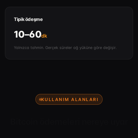
Tipik ödeşme
10–60
dk
Yalnızca tahmin. Gerçek süreler ağ yüküne göre değişir.
KULLANIM ALANLARI
Bitcoin ödemeleri nereye uyar