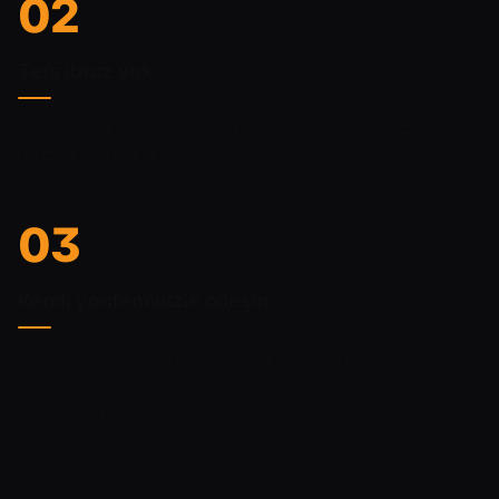
02
Ters ibraz yok
Bitcoin ödemeleri onaylandığında kesindir. Satıştan
haftalar sonra kart itirazı olmaz.
03
Kendi yönteminizle ödeşin
Fiyat dalgalanmalarından kaçınmak için her ödemeyi bir
stablecoin'e otomatik dönüştürün ya da Bitcoin olarak
tutun. Siz seçersiniz.