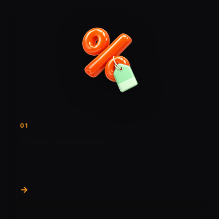
01
Online mağazalar
Herhangi bir mağazada kartların yanına Bitcoin'i
ekleyin ve kripto ile ödeyen alıcıları yakalayın.
→