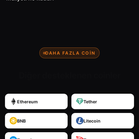
DAHA FAZLA COIN
Diğer desteklenen coinler
Ethereum
Tether
BNB
Litecoin