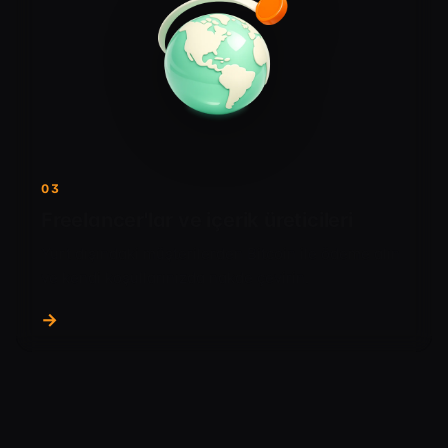
03
Freelancer'lar ve içerik üreticileri
Yurt dışındaki müşterilerden Bitcoin ile ödeme alın
ve kendi koşullarınızda nakde çevirin.
→