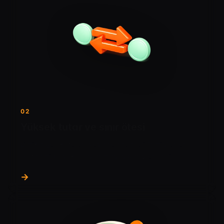
02
Yüksek tutar ve sınır ötesi
Banka gecikmeleri veya reddedilen transferler
olmadan büyük uluslararası siparişleri alın.
→