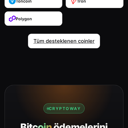
Toncoin
Tron
Polygon
Tüm desteklenen coinler
CRYPTOWAY
Bitcoin
ödemelerini