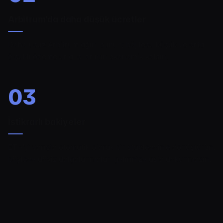
Arbitrum'da daha düşük ücretler
Daha ucuz Arbitrum ağını sunun; böylece küçük ve orta
ölçekli ödemeler alıcılar için ekonomik kalsın.
03
İstikrarlı bakiyeler
ETH'yi varışta otomatik olarak bir stablecoin'e dönüştürün;
böylece döviz dalgalanmaları gelirinize asla dokunmasın.