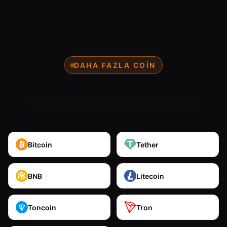
DAHA FAZLA COIN
Diğer desteklenen coinler
Bitcoin
Tether
BNB
Litecoin
Toncoin
Tron