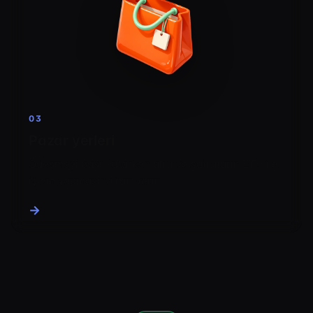
03
Pazar yerleri
Ödeşmeyi basit tutarken alıcı ve satıcıların ETH ile
işlem yapmasına izin verin.
→