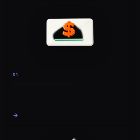
01
SaaS ve abonelikler
Kripto-yerli müşteriler için yinelenen planları ETH
ile faturalandırın.
→