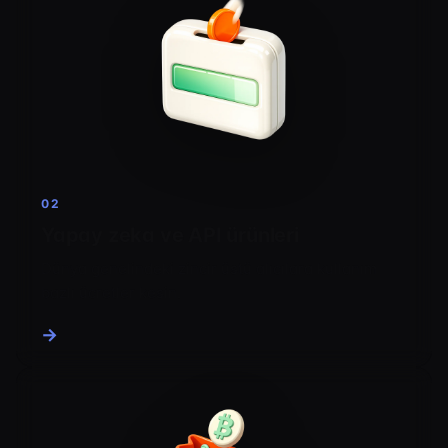
02
Yapay zeka ve API ürünleri
Dünya genelindeki zincir üstü alıcılara kullanım
bazlı ücretler kesin.
→