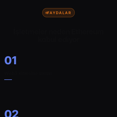
FAYDALAR
İşletmeler neden Ethereum
kabul ediyor
01
Web3 kitlesine ulaşın
Her gün ETH tutan ve harcayan büyük, aktif bir topluluğa
satın.
02