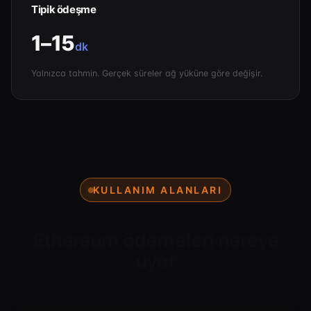
Tipik ödeşme
1–15
dk
Yalnızca tahmin. Gerçek süreler ağ yüküne göre değişir.
KULLANIM ALANLARI
Ethereum ödemeleri nereye
uyar