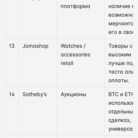
платформа
наличие ме
возможнос
мерчанта 
его в свое
13
Jomashop
Watches /
Товары с б
accessories
высоким с
retail
лучше под
теста альт
оплаты.
14
Sotheby’s
Аукционы
BTC и ETH 
использова
отдельных
сделках, н
универсал