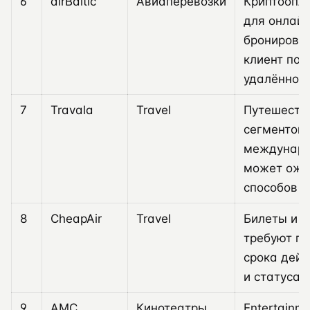
6
airBaltic
Авиаперевозки
Криптоопл
для онлайн
бронирован
клиент пок
удалённо.
7
Travala
Travel
Путешеств
сегментов,
междунаро
может ожи
способов о
8
CheapAir
Travel
Билеты и 
требуют по
срока дейс
и статуса 
9
AMC
Кинотеатры
Entertainm