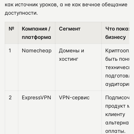
как источник уроков, а не как вечное обещание
доступности.
№
Компания /
Сегмент
Что показ
платформа
бизнесу
1
Namecheap
Домены и
Криптоопл
хостинг
быть понят
технически
подготовл
аудитории.
2
ExpressVPN
VPN-сервис
Подписочн
продукт м
клиенту
альтернат
оплаты.