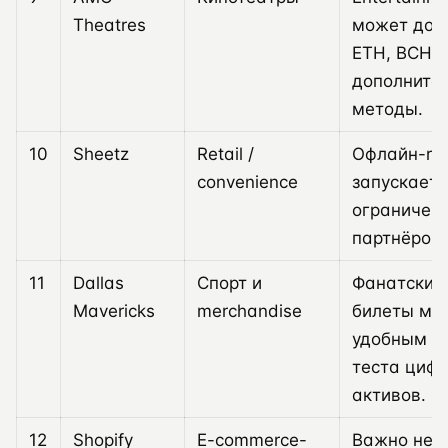
Theatres
может доб
ETH, BCH и
дополните
методы.
10
Sheetz
Retail /
Офлайн-ret
convenience
запускает 
ограниченн
партнёров.
11
Dallas
Спорт и
Фанатские
Mavericks
merchandise
билеты мог
удобным п
теста циф
активов.
12
Shopify
E-commerce-
Важно не т