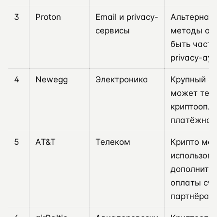
3
Proton
Email и privacy-
Альтернат
сервисы
методы оп
быть част
privacy-ау
4
Newegg
Электроника
Крупный e
может тес
криптоопла
платёжного
5
AT&T
Телеком
Крипто мо
использова
дополните
оплаты сче
партнёра.