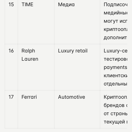
15
TIME
Медиа
Подписочн
медийные 
могут испо
криптоопла
дополните
16
Ralph
Luxury retail
Luxury-сег
Lauren
тестироват
payments к
клиентский
отдельных 
17
Ferrari
Automotive
Криптоопла
брендов об
от страны,
текущей по