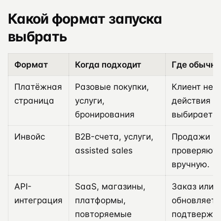
Какой формат запуска
выбрать
Формат
Когда подходит
Где обычно
Платёжная
Разовые покупки,
Клиент не в
страница
услуги,
действия о
бронирования
выбирает не
Инвойс
B2B-счета, услуги,
Продажи и
assisted sales
проверяют 
вручную.
API-
SaaS, магазины,
Заказ или 
интеграция
платформы,
обновляетс
повторяемые
подтвержде