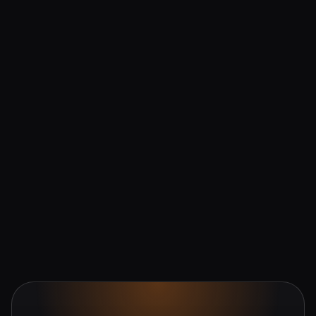
línea
→