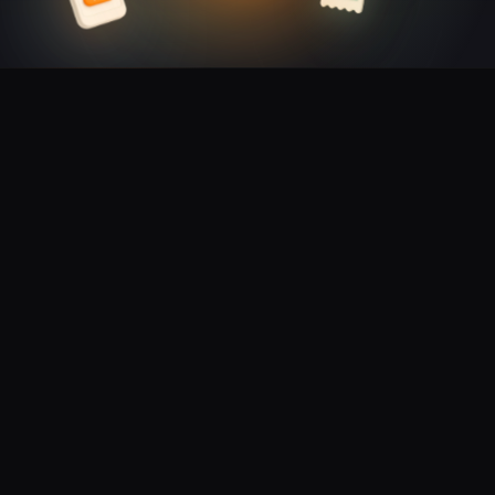
Conexión sencilla: tu desarrollador la integra desde
✓
cualquier sistema
Las actualizaciones de estado llegan a tu sistema
✓
automáticamente
Pruébala antes de registrarte: la verificación del
✓