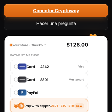
Conectar Cryptoway
Hacer una pregunta
$128.00
Your store · Checkout
PAYMENT METHOD
EN
To pay:
Card ···· 4242
Visa
$128.00
00:03
≈ 128.00 USDT
Card ···· 8801
Mastercard
PayPal
Awaiting payment
Send to address
Pay with crypto
USDT · BTC · ETH
NEW