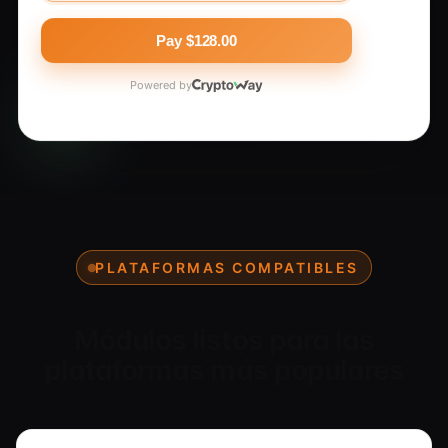
TXmQ7…N6kJrA
Pay $128.00
USDT · TRC-20 network
Powered by
№ a3f9···e26f
Powered by
PLATAFORMAS COMPATIBLES
Módulos listos para las
plataformas más populares