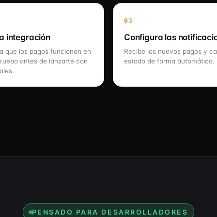
03
a integración
Configura las notificaci
 que los pagos funcionan en
Recibe los nuevos pagos y c
rueba antes de lanzarte con
estado de forma automática.
ales.
PENSADO PARA DESARROLLADORES