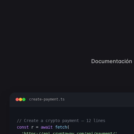
Documentación cl
create-payment.ts
// Create a crypto payment — 12 lines
const
 r = 
await
fetch
(

'https://api.cryptoway.com/api/payment/'
,
