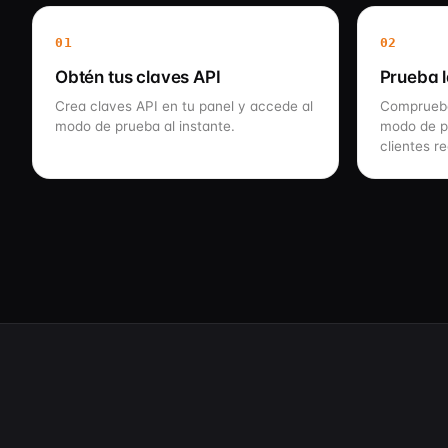
01
02
Obtén tus claves API
Prueba l
Crea claves API en tu panel y accede al
Comprueba
modo de prueba al instante.
modo de p
clientes re