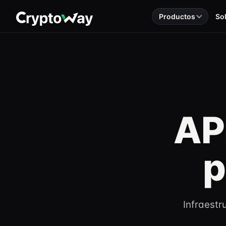
Productos
So
AP
p
Infraestr