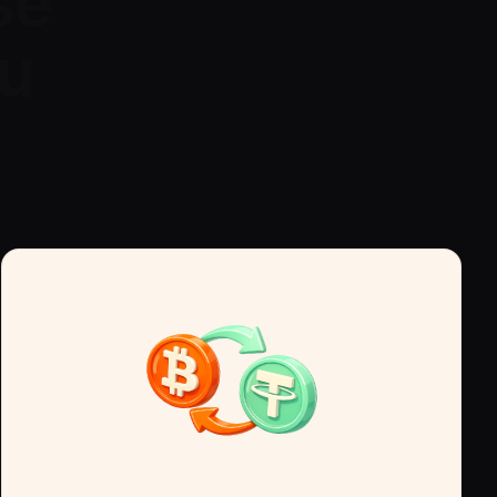
se
tu