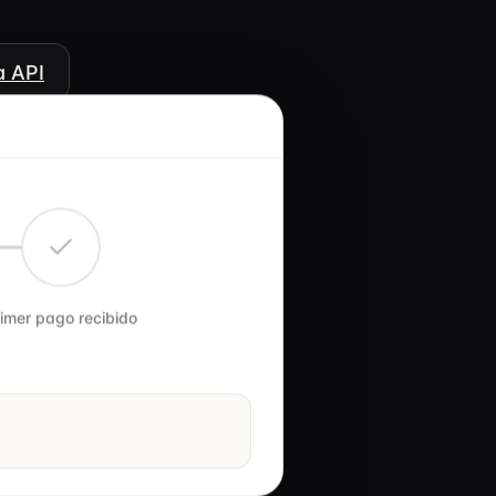
a API
rimer pago recibido