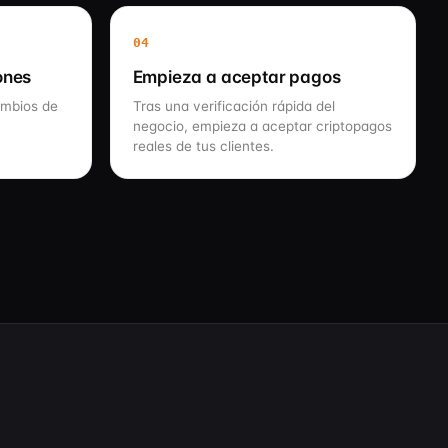
04
ones
Empieza a aceptar pagos
ambios de
Tras una verificación rápida del
negocio, empieza a aceptar criptopagos
reales de tus clientes.