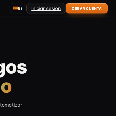
Iniciar sesión
CREAR CUENTA
ES
gos
io
utomatizar