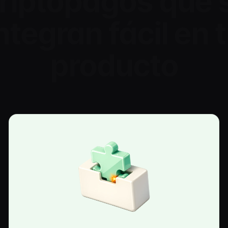
riptopagos que 
ntegran fácil en 
producto