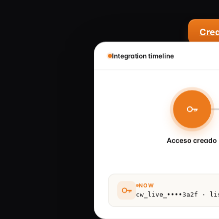
Crea
Integration timeline
Acceso creado
NOW
cw_live_••••3a2f · li