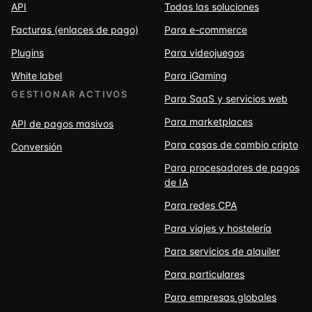
API
Todas las soluciones
Facturas (enlaces de pago)
Para e-commerce
Plugins
Para videojuegos
White label
Para iGaming
GESTIONAR ACTIVOS
Para SaaS y servicios web
Para marketplaces
API de pagos masivos
Para casas de cambio cripto
Conversión
Para procesadores de pagos
de IA
Para redes CPA
Para viajes y hostelería
Para servicios de alquiler
Para particulares
Para empresas globales