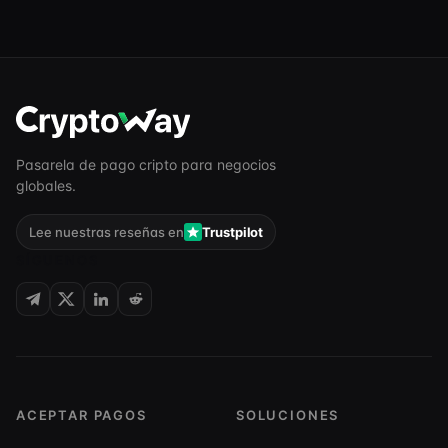
Pasarela de pago cripto para negocios
globales.
Lee nuestras reseñas en
Trustpilot
SÍGUENOS
ACEPTAR PAGOS
SOLUCIONES