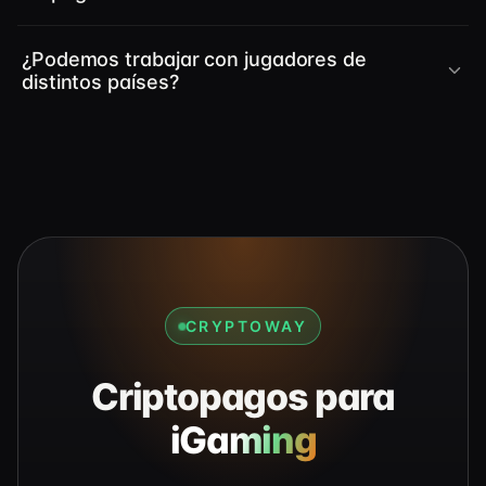
¿Podemos trabajar con jugadores de
distintos países?
CRYPTOWAY
Criptopagos para
iGaming