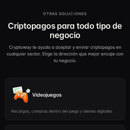
OTRAS SOLUCIONES
Criptopagos para todo tipo de
negocio
Cryptoway te ayuda a aceptar y enviar criptopagos en
cualquier sector. Elige la dirección que mejor encaje con
tu negocio.
Videojuegos
Recargas, compras dentro del juego y bienes digitales