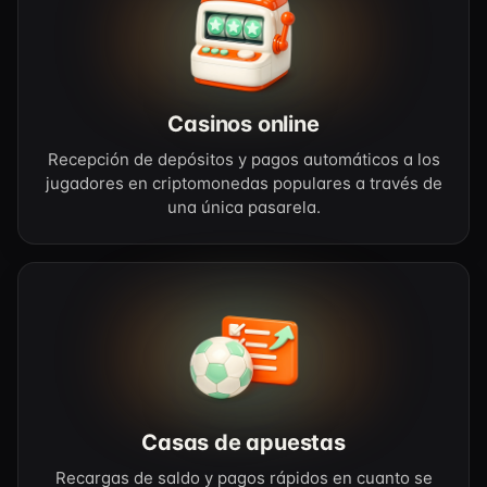
Casinos online
Recepción de depósitos y pagos automáticos a los
jugadores en criptomonedas populares a través de
una única pasarela.
Casas de apuestas
Recargas de saldo y pagos rápidos en cuanto se