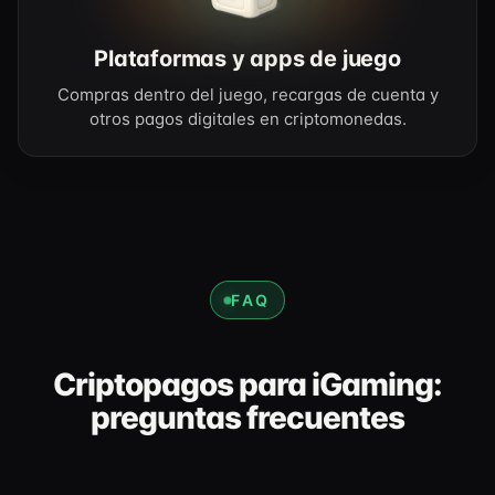
Plataformas y apps de juego
Compras dentro del juego, recargas de cuenta y
otros pagos digitales en criptomonedas.
FAQ
Criptopagos para iGaming:
preguntas frecuentes