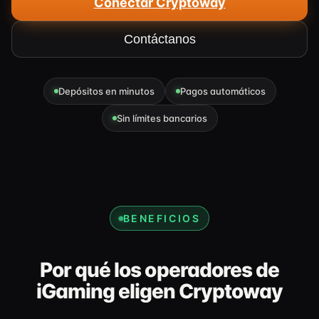
Conectar Cryptoway
Contáctanos
Depósitos en minutos
Pagos automáticos
Sin límites bancarios
BENEFICIOS
Por qué los operadores de
iGaming eligen Cryptoway