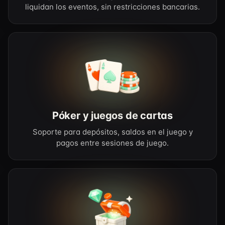
liquidan los eventos, sin restricciones bancarias.
Póker y juegos de cartas
Soporte para depósitos, saldos en el juego y
pagos entre sesiones de juego.