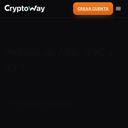
CREAR CUENTA
Política de AML, KYC y
KYT
Actualizado: 5 de junio de 2026
1. Finalidad y alcance
Esta Política establece el enfoque de Cryptoway
respecto al AML, el CFT, las sanciones y la