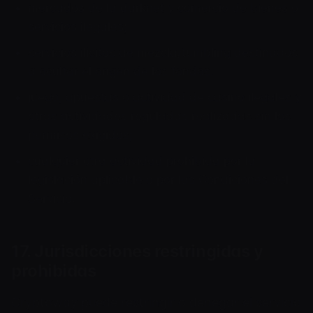
mercados de la darknet y comercio de bienes o
servicios ilegales;
servicios ilícitos de mezcla/tumbling destinados
a ocultar el origen de los fondos;
juego, apuestas o actividad de casino ilegales y
otras actividades reguladas realizadas sin los
permisos exigidos;
cualquier otra actividad prohibida por la
legislación aplicable o por las Condiciones del
Servicio.
17. Jurisdicciones restringidas y
prohibidas
Cryptoway puede restringir o denegar el servicio