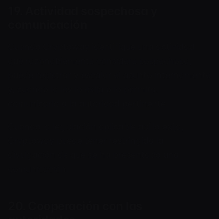
19. Actividad sospechosa y
comunicación
Cuando Cryptoway identifique una actividad
que razonablemente considere sospechosa,
puede registrar y escalar el asunto internamente
y, cuando la ley lo exija o lo permita,
comunicarlo a la autoridad pertinente.
Cuando la legislación aplicable así lo exija,
Cryptoway puede tener restringida la
divulgación de que se ha presentado una
comunicación.
20. Cooperación con las