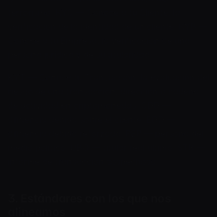
terrorismo. KYC — Conoce a tu Cliente, la
verificación de la identidad de un cliente. KYB —
Conoce a tu Empresa, la verificación de una
persona jurídica y de su titularidad.
KYT — Conoce tu Transacción, la evaluación del
riesgo de una transacción, dirección o cadena
de actividad en criptomonedas. CDD —
diligencia debida sobre el cliente. EDD —
diligencia debida reforzada. PEP — persona del
medio político. UBO — titular real último. STR —
informe de transacción sospechosa.
3. Estándares con los que nos
alineamos