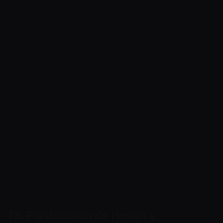
relacionado con jurisdicciones que estén sujetas
a sanciones integrales, que estén designadas
como de alto riesgo, o cuando el servicio infrinja
la legislación aplicable. La lista aplicable puede
cambiar con el tiempo.
países y regiones sujetos a sanciones
internacionales integrales;
jurisdicciones designadas como de alto riesgo o
no cooperativas por los organismos pertinentes;
cualquier jurisdicción en la que Cryptoway
determine que no puede gestionar el riesgo
asociado.
18. Puntuación de riesgo y