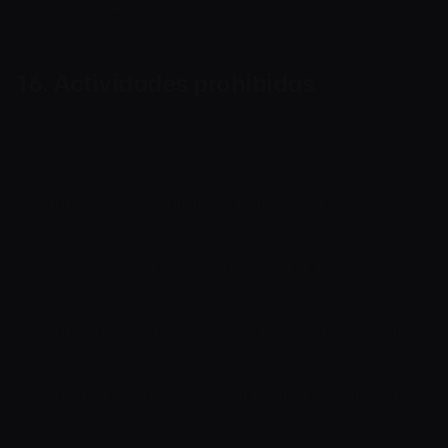
conocido de un comerciante o usuario.
16. Actividades prohibidas
Cryptoway no puede utilizarse para lo siguiente,
que queda prohibido:
blanqueo de capitales, financiación del
terrorismo, elusión de sanciones o regulatoria;
fraude, phishing, estafas, extorsión,
ransomware y venta de datos robados;
malware, servicios de hacking u otro software
dañino;
material de abuso sexual infantil y cualquier
otro contenido ilícito;