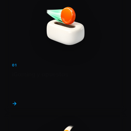
01
iGaming y apuestas
Recibe depósitos rápidos de un público cripto que
usa primero el móvil.
→