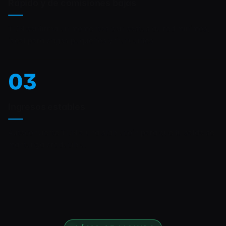
Rápido y de comisiones bajas
TON confirma en momentos con costes de red mínimos,
ideal para pagos pequeños y frecuentes.
03
Ingresos estables
Autoconvierte TON a una stablecoin para que tu saldo se
mantenga predecible.