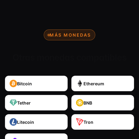
MÁS MONEDAS
Otras monedas compatibles
Bitcoin
Ethereum
Tether
BNB
Litecoin
Tron