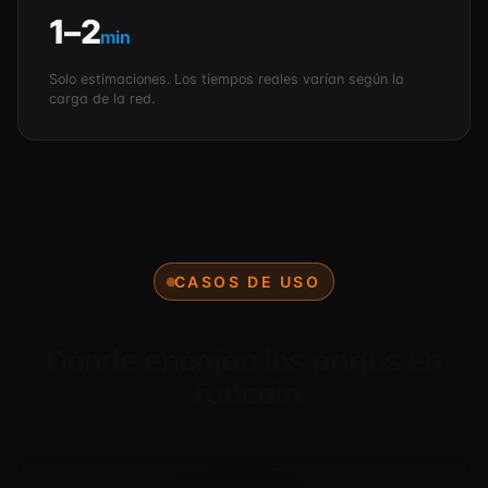
1–2
min
Solo estimaciones. Los tiempos reales varían según la
carga de la red.
CASOS DE USO
Dónde encajan los pagos en
Toncoin