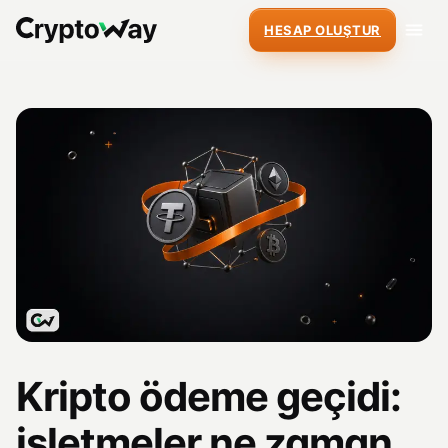
HESAP OLUŞTUR
Kripto ödeme geçidi:
işletmeler ne zaman