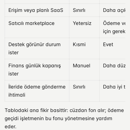
Erişim veya planlı SaaS
Sınırlı
Daha açık
Satıcılı marketplace
Yetersiz
Ödeme ve b
için gerekli
Destek görünür durum
Kısmi
Evet
ister
Finans günlük kapanış
Manuel
Daha düzen
ister
İleride ödeme gönderme
Sınırlı
Daha iyi te
ihtimali
Tablodaki ana fikir basittir: cüzdan fon alır; ödeme
geçidi işletmenin bu fonu yönetmesine yardım
eder.