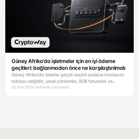
Güney Afrika’da işletmeler için en iyi ödeme
geçitleri: bağlanmadan önce ne karşılaştırılmalı
Güney Afrika’da ödeme geçidi seçimi sadece komisyon
tablosu değildir; yerel yöntemler, B2B faturalar ve
26 Tem 2026 tarihinde yayınlandı
mutabakat birlikte değerlendirilmelidir.