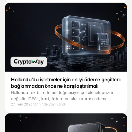
Hollanda’da işletmeler için en iyi ödeme geçitleri:
bağlanmadan önce ne karşılaştırılmalı
Hollanda tek bir ödeme düğmesiyle çözülecek pazar
değildir; iDEAL, kart, fatura ve uluslararası ödeme
27 Tem 2026 tarihinde yayınlandı
akışları farklı işler yapar.