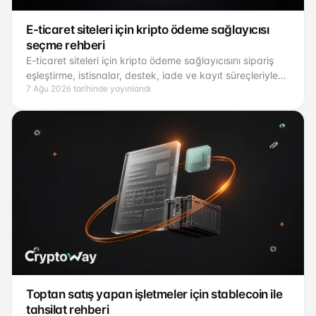
E-ticaret siteleri için kripto ödeme sağlayıcısı
seçme rehberi
E-ticaret siteleri için kripto ödeme sağlayıcısını sipariş
eşleştirme, istisnalar, destek, iade ve kayıt süreçleriyle
7 Ağu 2026 tarihinde yayınlandı
değerlendirme rehberi.
Toptan satış yapan işletmeler için stablecoin ile
tahsilat rehberi