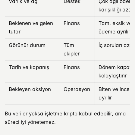
Varlık ve ağ
Destek
Çok ağlı ödem
karışıklığı azalt
Beklenen ve gelen
Finans
Tam, eksik veya
tutar
ödeme ayrılır
Görünür durum
Tüm
İç soruları azalt
ekipler
Tarih ve kapanış
Finans
Dönem kapatm
kolaylaştırır
Bekleyen aksiyon
Operasyon
Biten ve incel
ayrılır
Bu veriler yoksa işletme kripto kabul edebilir, ama
süreci iyi yönetemez.