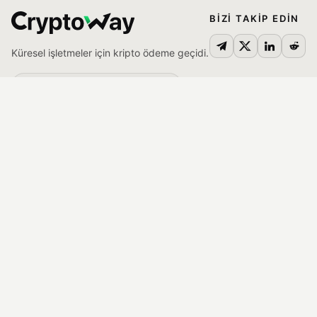
BIZI TAKIP EDIN
Küresel işletmeler için kripto ödeme geçidi.
Yorumlarımızı okuyun:
Trustpilot
ÖDEME KABUL EDIN
ÇÖZÜMLER
API
Tüm çözümler
Faturalar (Ödeme
E-ticaret için
bağlantıları)
Oyunlar için
Eklentiler
iGaming için
White label
SaaS ve web servisleri için
VARLIK YÖNETIMI
Pazar yerleri için